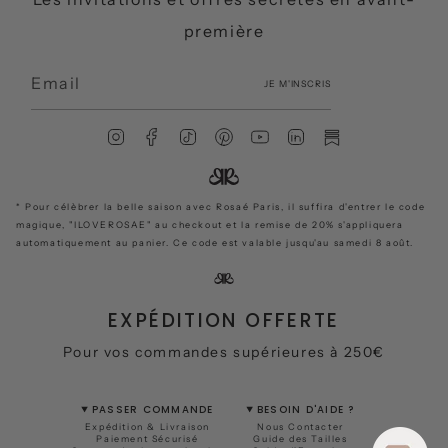
première
JE M'INSCRIS
I
F
T
P
Y
L
S
n
a
i
i
o
i
u
s
c
k
n
u
n
b
t
e
T
t
T
k
s
* Pour célèbrer la belle saison avec Rosaé Paris, il suffira d'entrer le code
a
b
o
e
u
e
t
magique, "ILOVEROSAE" au checkout et la remise de 20% s'appliquera
g
o
k
r
b
d
a
automatiquement au panier. Ce code est valable jusqu'au samedi 8 août.
r
o
e
e
i
c
a
k
s
n
k
m
t
EXPÉDITION OFFERTE
Pour vos commandes supérieures à 250€
PASSER COMMANDE
BESOIN D'AIDE ?
Expédition & Livraison
Nous Contacter
Paiement Sécurisé
Guide des Tailles