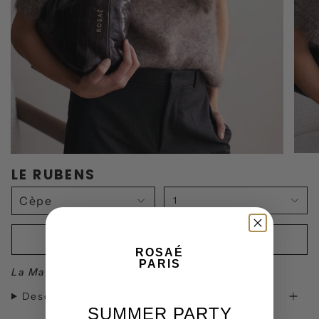
LE RUBENS
1
AJOUTER AU PANIER
ROSAÉ
PARIS
La Maille Manches Courtes Fluffy
Description
SUMMER PARTY