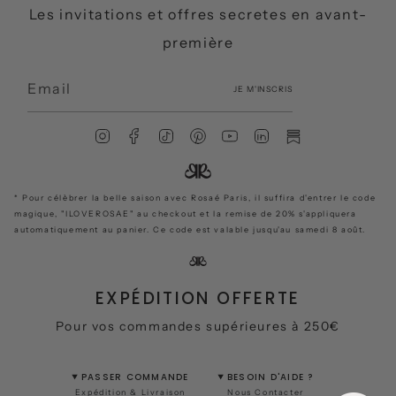
Les invitations et offres secretes en avant-
première
JE M'INSCRIS
I
F
T
P
Y
L
S
n
a
i
i
o
i
u
s
c
k
n
u
n
b
t
e
T
t
T
k
s
* Pour célèbrer la belle saison avec Rosaé Paris, il suffira d'entrer le code
a
b
o
e
u
e
t
magique, "ILOVEROSAE" au checkout et la remise de 20% s'appliquera
g
o
k
r
b
d
a
automatiquement au panier. Ce code est valable jusqu'au samedi 8 août.
r
o
e
e
i
c
a
k
s
n
k
m
t
EXPÉDITION OFFERTE
Pour vos commandes supérieures à 250€
PASSER COMMANDE
BESOIN D'AIDE ?
Expédition & Livraison
Nous Contacter