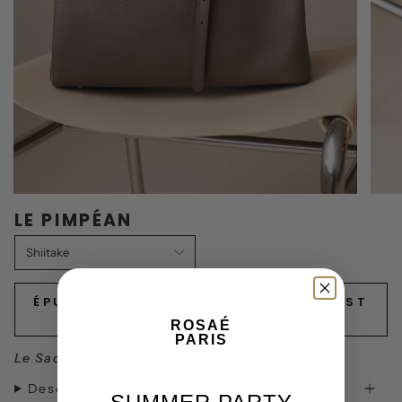
LE PIMPÉAN
Shiitake
ÉPUISÉ - PRÉVENEZ-MOI QUAND IL EST
DISPONIBLE
ROSAÉ
PARIS
Le Sac de Jour Ultime
Description